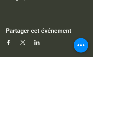
Partager cet événement
Je souhaite m'abonner à v
otre
newsletter
Nom
Prénom
E-mail