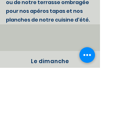
ou de notre terrasse ombragée
pour nos apéros tapas et nos
planches de notre cuisine d'été.
Le dimanche
De 11h00 à
14h30
De 18h00 à
23h00
Sous le signe de l'été,
venez profiter dès midi de
notre terrasse côté jardin.
On vous propose des