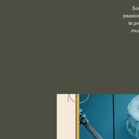
Scè
passion
te p
mus