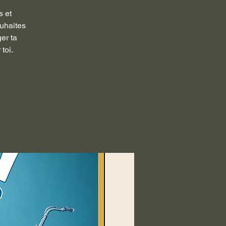
s et
ouhaites
er ta
toi.