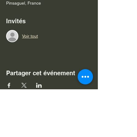
Pinsaguel, France
Invités
Voir tout
Partager cet événement
Je souhaite m'abonner à v
otre
newsletter
Nom