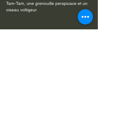
Tam-Tam, une grenouille perspicace et un 
oiseau voltigeur.
Partager cet événement
Je souhaite m'abonner à v
otre
newsletter
Nom
Prénom
E-mail