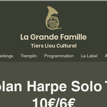
La Grande Famille
Tiers Lieu Culturel
arkings
Tremplin
Programmation
Le Label
A
lan Harpe Solo 
10€/6€