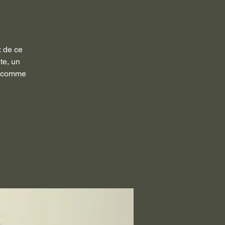
x de ce
te, un
es comme