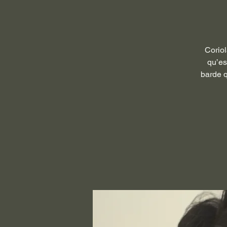
Coriol
qu’es
barde q