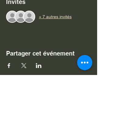
Invités
+ 7 autres invités
Partager cet événement
Je souhaite m'abonner à v
otre
newsletter
Nom
Prénom