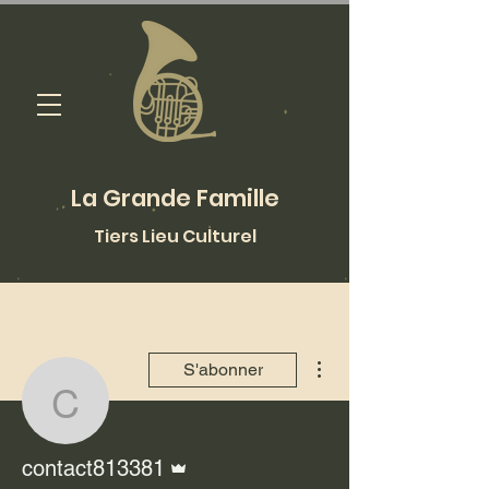
La Grande Famille
Tiers Lieu Culturel
Plus d'actions
S'abonner
contact813381
Administrateur
contact813381