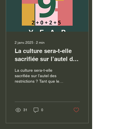
belles énergies au service
du bien commun...
2 janv. 2025
∙
2
min
La culture sera-t-elle
sacrifiée sur l’autel des
restrictions ?
La culture sera-t-elle
sacrifiée sur l’autel des
restrictions ? Tant que les
collectivités n’ont pas voté
leur budget, un brouillard...
31
0