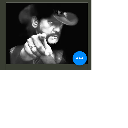
12 nov. 2024
∙
1
min
GIP Cafés Culture Ma
Non Troppo
Chers ami.e.s artistes ce
petit message pour vous
signifier que les aides du
fonds GIP Cafés Culture
pour l'année 2024 ce sont